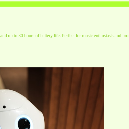
and up to 30 hours of battery life. Perfect for music enthusiasts and pro