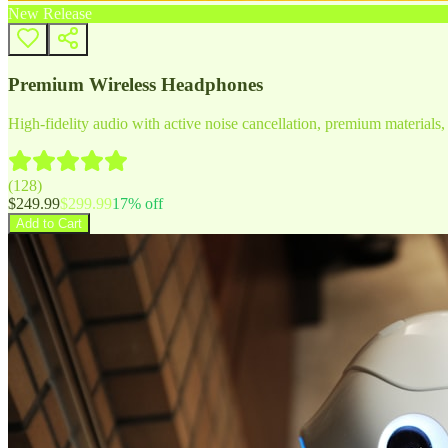
New Release
Premium Wireless Headphones
High-fidelity audio with active noise cancellation, premium materials, 
(
128
)
$
249.99
$
299.99
17
% off
Add to Cart