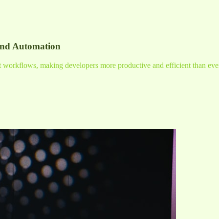
and Automation
nt workflows, making developers more productive and efficient than eve