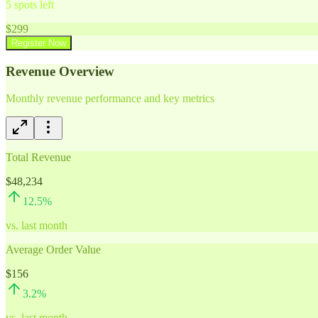
5
spots left
$
299
Register Now
Revenue Overview
Monthly revenue performance and key metrics
Total Revenue
$48,234
12.5
%
vs. last month
Average Order Value
$156
3.2
%
vs. last month