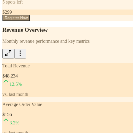
5
spots left
$
299
Register Now
Revenue Overview
Monthly revenue performance and key metrics
Total Revenue
$48,234
12.5
%
vs. last month
Average Order Value
$156
3.2
%
vs. last month