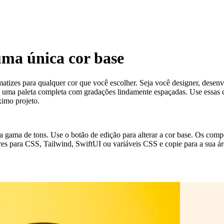
 uma única cor base
matizes para qualquer cor que você escolher. Seja você designer, desenvo
uma paleta completa com gradações lindamente espaçadas. Use essas core
ximo projeto.
r a gama de tons. Use o botão de edição para alterar a cor base. Os com
res para CSS, Tailwind, SwiftUI ou variáveis CSS e copie para a sua áre