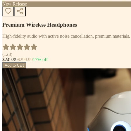
New Release
Premium Wireless Headphones
High-fidelity audio with active noise cancellation, premium materials, 
(
128
)
$
249.99
$
299.99
17
% off
Add to Cart