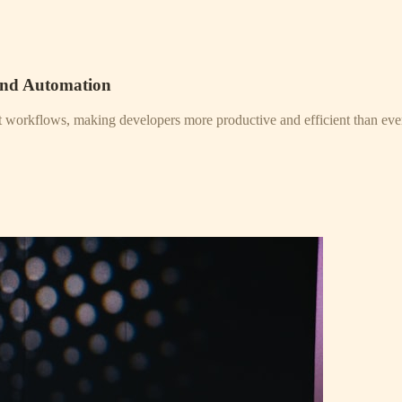
and Automation
nt workflows, making developers more productive and efficient than eve