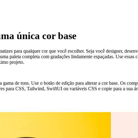
 uma única cor base
matizes para qualquer cor que você escolher. Seja você designer, desenvo
ma paleta completa com gradações lindamente espaçadas. Use essas core
ximo projeto.
r a gama de tons. Use o botão de edição para alterar a cor base. Os com
res para CSS, Tailwind, SwiftUI ou variáveis CSS e copie para a sua áre