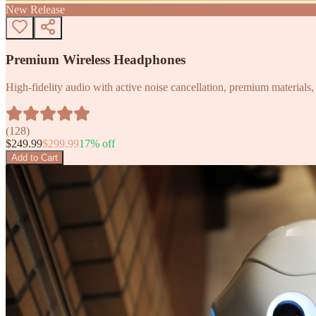
New Release
Premium Wireless Headphones
High-fidelity audio with active noise cancellation, premium materials, 
(
128
)
$
249.99
$
299.99
17
% off
Add to Cart