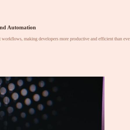
and Automation
nt workflows, making developers more productive and efficient than eve