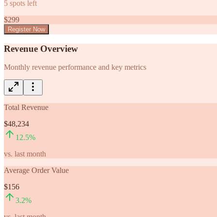
5
spots left
$
299
Register Now
Revenue Overview
Monthly revenue performance and key metrics
Total Revenue
$48,234
12.5
%
vs. last month
Average Order Value
$156
3.2
%
vs. last month