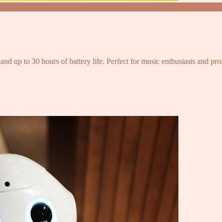
and up to 30 hours of battery life. Perfect for music enthusiasts and pro