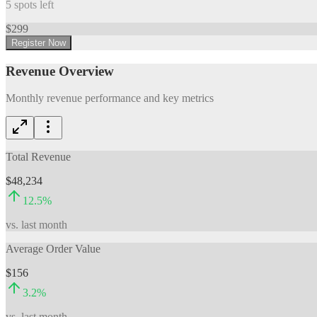
5
spots left
$
299
Register Now
Revenue Overview
Monthly revenue performance and key metrics
Total Revenue
$48,234
12.5
%
vs. last month
Average Order Value
$156
3.2
%
vs. last month