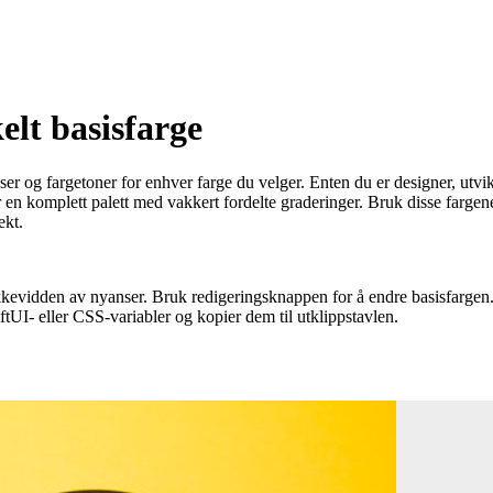
elt basisfarge
ser og fargetoner for enhver farge du velger. Enten du er designer, utvik
 en komplett palett med vakkert fordelte graderinger. Bruk disse farge
ekt.
 rekkevidden av nyanser. Bruk redigeringsknappen for å endre basisfarg
ftUI- eller CSS-variabler og kopier dem til utklippstavlen.