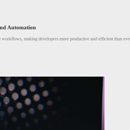
and Automation
nt workflows, making developers more productive and efficient than eve