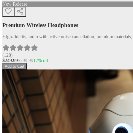
New Release
Premium Wireless Headphones
High-fidelity audio with active noise cancellation, premium materials, 
(
128
)
$
249.99
$
299.99
17
% off
Add to Cart