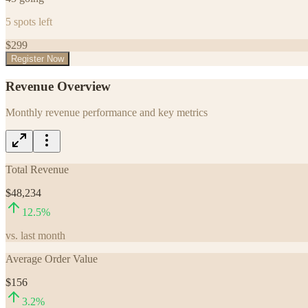
5
spots left
$
299
Register Now
Revenue Overview
Monthly revenue performance and key metrics
Total Revenue
$48,234
12.5
%
vs. last month
Average Order Value
$156
3.2
%