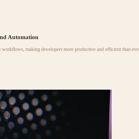
and Automation
nt workflows, making developers more productive and efficient than eve