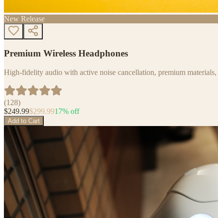
New Release
Premium Wireless Headphones
High-fidelity audio with active noise cancellation, premium materials, 
(
128
)
$
249.99
$
299.99
17
% off
Add to Cart