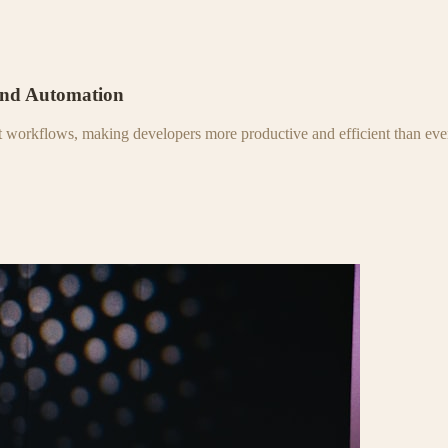
and Automation
nt workflows, making developers more productive and efficient than eve