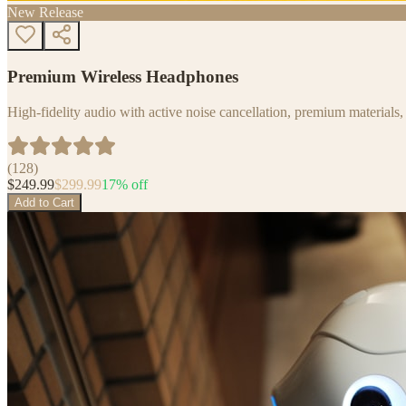
New Release
Premium Wireless Headphones
High-fidelity audio with active noise cancellation, premium materials, 
(
128
)
$
249.99
$
299.99
17
% off
Add to Cart