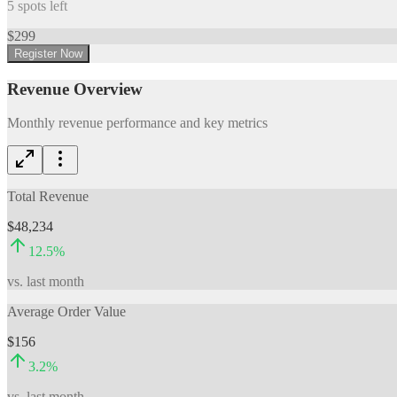
5
spots left
$
299
Register Now
Revenue Overview
Monthly revenue performance and key metrics
Total Revenue
$48,234
12.5
%
vs. last month
Average Order Value
$156
3.2
%
vs. last month