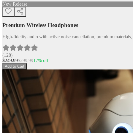
New Release
Premium Wireless Headphones
High-fidelity audio with active noise cancellation, premium materials, 
(
128
)
$
249.99
$
299.99
17
% off
Add to Cart