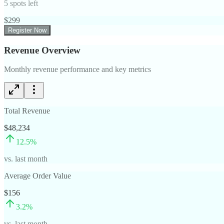
5
spots left
$
299
Register Now
Revenue Overview
Monthly revenue performance and key metrics
Total Revenue
$48,234
12.5
%
vs. last month
Average Order Value
$156
3.2
%
vs. last month