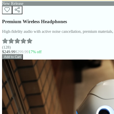
New Release
Premium Wireless Headphones
High-fidelity audio with active noise cancellation, premium materials, 
(
128
)
$
249.99
$
299.99
17
% off
Add to Cart