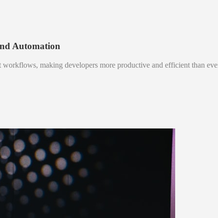
and Automation
nt workflows, making developers more productive and efficient than eve