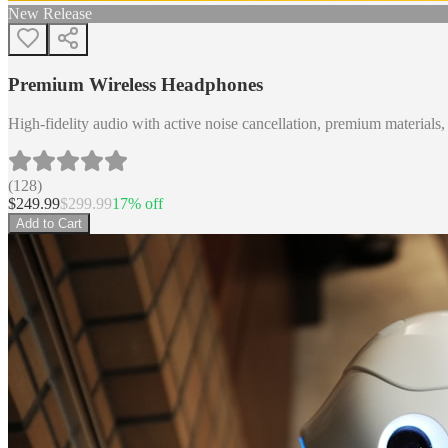
New Release
Premium Wireless Headphones
High-fidelity audio with active noise cancellation, premium materials, 
(
128
)
$
249.99
$
299.99
17
% off
Add to Cart