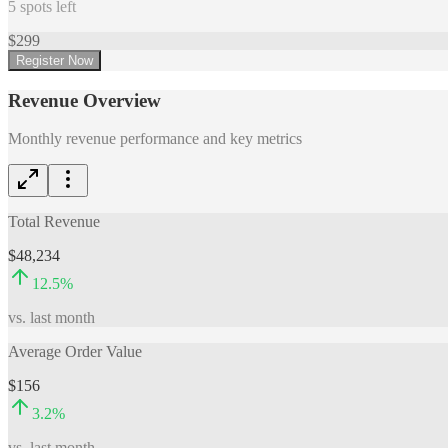
5
spots left
$
299
Register Now
Revenue Overview
Monthly revenue performance and key metrics
Total Revenue
$48,234
12.5
%
vs. last month
Average Order Value
$156
3.2
%
vs. last month