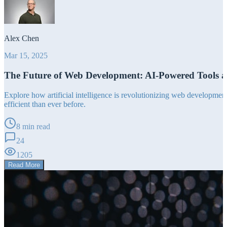
Alex Chen
Mar 15, 2025
The Future of Web Development: AI-Powered Tools 
Explore how artificial intelligence is revolutionizing web developm
efficient than ever before.
8 min read
24
1205
Read More