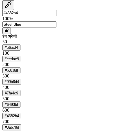
100
%
रंग श्रेणी
50
#e6ecf4
100
#ccdae9
200
#b3c8df
300
#99b6d4
400
#7fa4c9
500
#6493bf
600
#4682b4
700
#3a678d