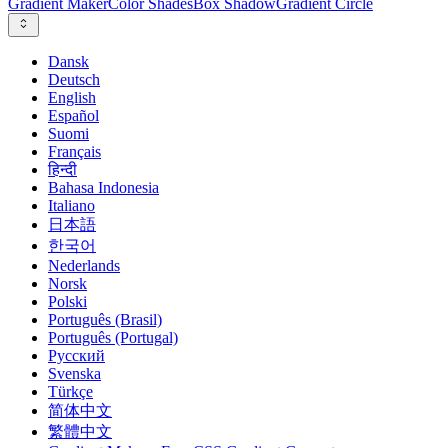
Gradient Maker
Color Shades
Box Shadow
Gradient Circle
Dansk
Deutsch
English
Español
Suomi
Français
हिन्दी
Bahasa Indonesia
Italiano
日本語
한국어
Nederlands
Norsk
Polski
Português (Brasil)
Português (Portugal)
Русский
Svenska
Türkçe
简体中文
繁體中文