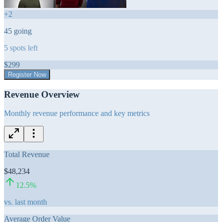
+
2
45
going
5
spots left
$
299
Register Now
Revenue Overview
Monthly revenue performance and key metrics
Total Revenue
$48,234
12.5
%
vs. last month
Average Order Value