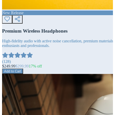
New Release
Premium Wireless Headphones
High-fidelity audio with active noise cancellation, premium materials, 
enthusiasts and professionals.
(
128
)
$
249.99
$
299.99
17
% off
Add to Cart