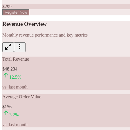
$
299
Register Now
Revenue Overview
Monthly revenue performance and key metrics
Total Revenue
$48,234
12.5
%
vs. last month
Average Order Value
$156
3.2
%
vs. last month