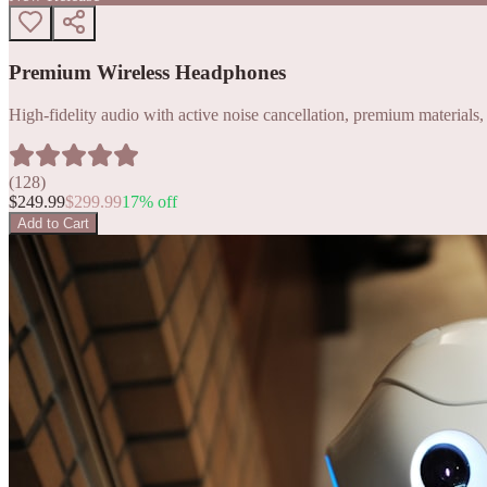
Premium Wireless Headphones
High-fidelity audio with active noise cancellation, premium materials, 
(
128
)
$
249.99
$
299.99
17
% off
Add to Cart