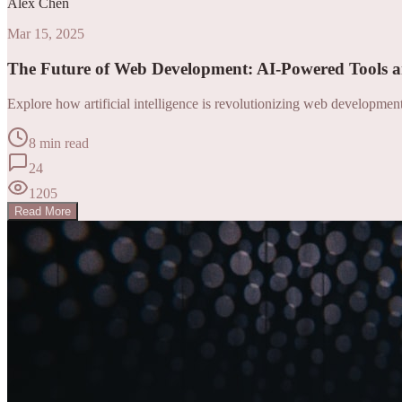
Alex Chen
Mar 15, 2025
The Future of Web Development: AI-Powered Tools 
Explore how artificial intelligence is revolutionizing web developme
8 min read
24
1205
Read More