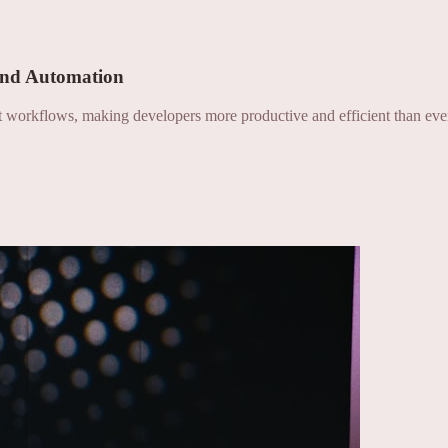
and Automation
nt workflows, making developers more productive and efficient than eve