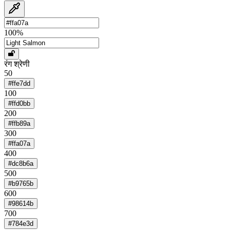
100
%
रंग श्रेणी
50
#ffe7dd
100
#ffd0bb
200
#ffb89a
300
#ffa07a
400
#dc8b6a
500
#b9765b
600
#98614b
700
#784e3d