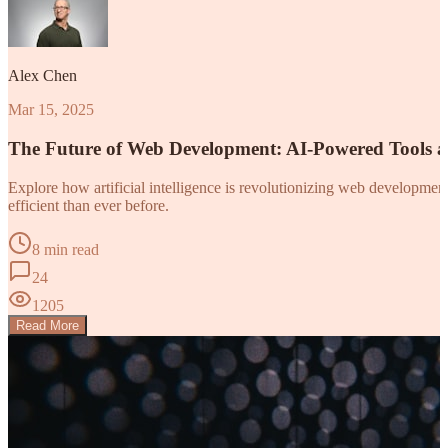
Alex Chen
Mar 15, 2025
The Future of Web Development: AI-Powered Tools 
Explore how artificial intelligence is revolutionizing web developm
efficient than ever before.
8 min read
24
1205
Read More