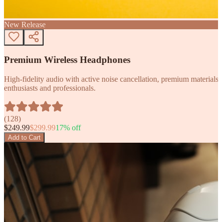
New Release
Premium Wireless Headphones
High-fidelity audio with active noise cancellation, premium materials, 
enthusiasts and professionals.
(
128
)
$
249.99
$
299.99
17
% off
Add to Cart