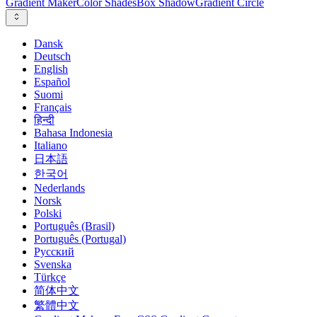
Gradient Maker
Color Shades
Box Shadow
Gradient Circle
Dansk
Deutsch
English
Español
Suomi
Français
हिन्दी
Bahasa Indonesia
Italiano
日本語
한국어
Nederlands
Norsk
Polski
Português (Brasil)
Português (Portugal)
Русский
Svenska
Türkçe
简体中文
繁體中文