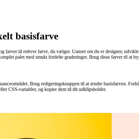
elt basisfarve
og farver til enhver farve, du vælger. Uanset om du er designer, udvikler
komplet palet med smukt fordelte graderinger. Brug disse farver til at 
e nuanceområdet. Brug redigeringsknappen til at ændre basisfarven. For
ler CSS-variabler, og kopier dem til dit udklipsholder.