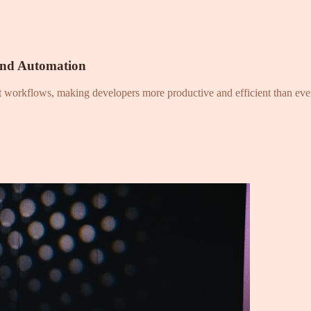
and Automation
nt workflows, making developers more productive and efficient than eve