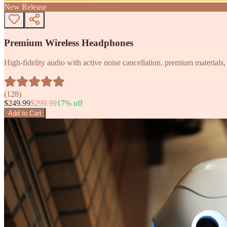
New Release
Premium Wireless Headphones
High-fidelity audio with active noise cancellation, premium materials, 
(
128
)
$
249.99
$
299.99
17
% off
Add to Cart