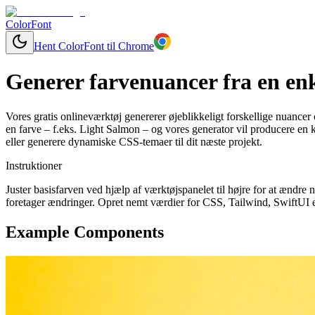
ColorFont
Hent ColorFont til Chrome
Generer farvenuancer fra en enk
Vores gratis onlineværktøj genererer øjeblikkeligt forskellige nuancer 
en farve – f.eks. Light Salmon – og vores generator vil producere en 
eller generere dynamiske CSS-temaer til dit næste projekt.
Instruktioner
Juster basisfarven ved hjælp af værktøjspanelet til højre for at ændr
foretager ændringer. Opret nemt værdier for CSS, Tailwind, SwiftUI el
Example Components