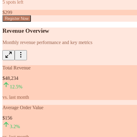
5
spots left
$
299
Register Now
Revenue Overview
Monthly revenue performance and key metrics
Total Revenue
$48,234
12.5
%
vs. last month
Average Order Value
$156
3.2
%
vs. last month