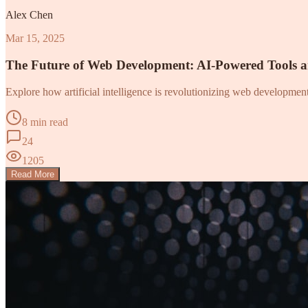
Alex Chen
Mar 15, 2025
The Future of Web Development: AI-Powered Tools 
Explore how artificial intelligence is revolutionizing web developme
8 min read
24
1205
Read More