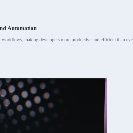
and Automation
nt workflows, making developers more productive and efficient than eve