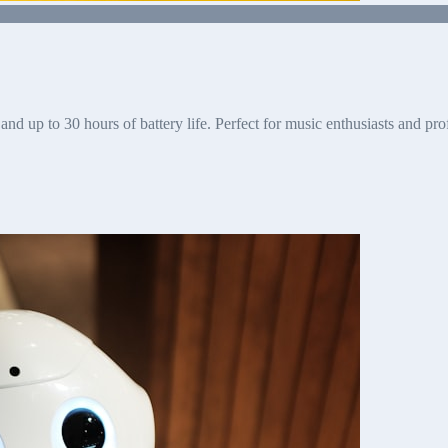
and up to 30 hours of battery life. Perfect for music enthusiasts and pro