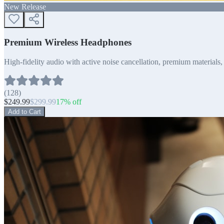
New Release
Premium Wireless Headphones
High-fidelity audio with active noise cancellation, premium materials, 
(
128
)
$
249.99
$
299.99
17
% off
Add to Cart