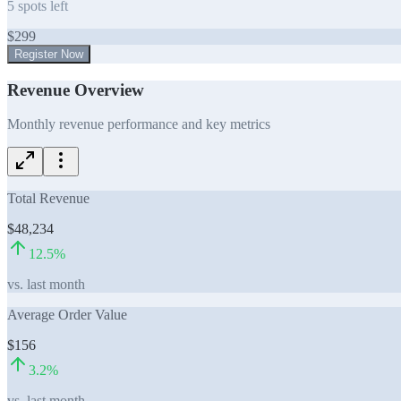
5
spots left
$
299
Register Now
Revenue Overview
Monthly revenue performance and key metrics
Total Revenue
$48,234
12.5
%
vs. last month
Average Order Value
$156
3.2
%
vs. last month