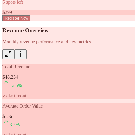
5
spots left
$
299
Register Now
Revenue Overview
Monthly revenue performance and key metrics
Total Revenue
$48,234
12.5
%
vs. last month
Average Order Value
$156
3.2
%
vs. last month