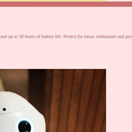
and up to 30 hours of battery life. Perfect for music enthusiasts and pro