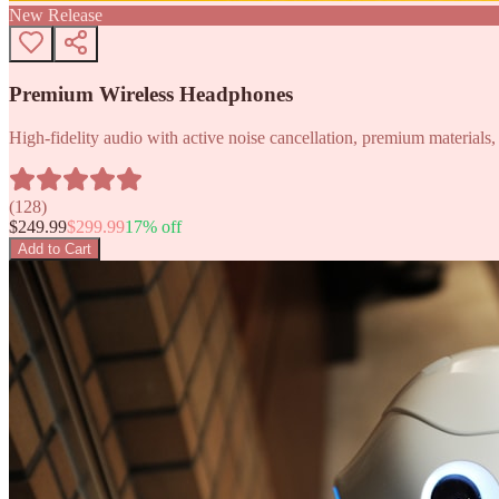
New Release
Premium Wireless Headphones
High-fidelity audio with active noise cancellation, premium materials, 
(
128
)
$
249.99
$
299.99
17
% off
Add to Cart