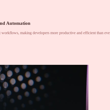
and Automation
nt workflows, making developers more productive and efficient than eve