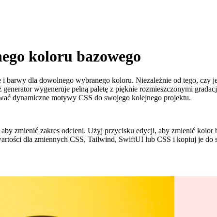
nego koloru bazowego
 i barwy dla dowolnego wybranego koloru. Niezależnie od tego, czy je
z generator wygeneruje pełną paletę z pięknie rozmieszczonymi gradac
erować dynamiczne motywy CSS do swojego kolejnego projektu.
 aby zmienić zakres odcieni. Użyj przycisku edycji, aby zmienić kolo
artości dla zmiennych CSS, Tailwind, SwiftUI lub CSS i kopiuj je do