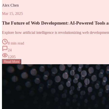
Alex Chen
Mar 15, 2025
The Future of Web Development: AI-Powered Tools 
Explore how artificial intelligence is revolutionizing web developme
8 min read
24
1205
Read More