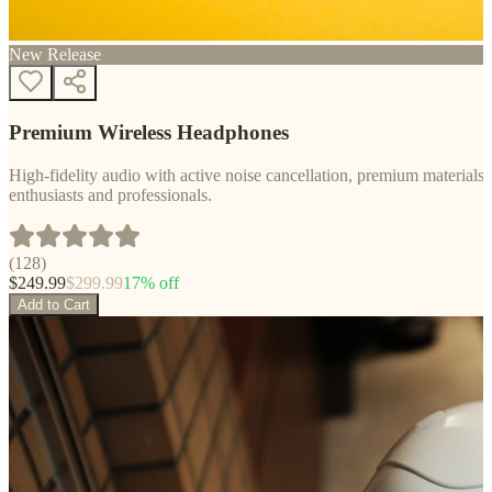
New Release
Premium Wireless Headphones
High-fidelity audio with active noise cancellation, premium materials, 
enthusiasts and professionals.
(
128
)
$
249.99
$
299.99
17
% off
Add to Cart