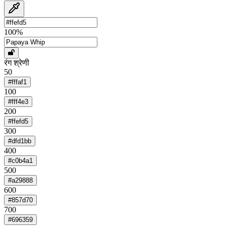
100
%
रंग श्रेणी
50
#fffaf1
100
#fff4e3
200
#ffefd5
300
#dfd1bb
400
#c0b4a1
500
#a29888
600
#857d70
700
#696359