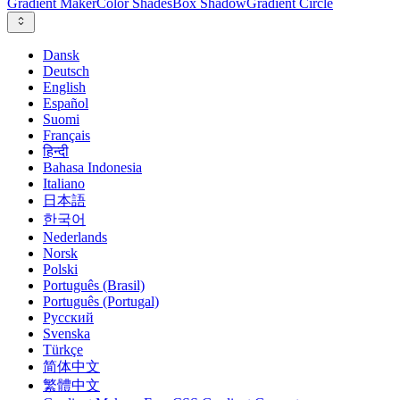
Gradient Maker
Color Shades
Box Shadow
Gradient Circle
Dansk
Deutsch
English
Español
Suomi
Français
हिन्दी
Bahasa Indonesia
Italiano
日本語
한국어
Nederlands
Norsk
Polski
Português (Brasil)
Português (Portugal)
Русский
Svenska
Türkçe
简体中文
繁體中文