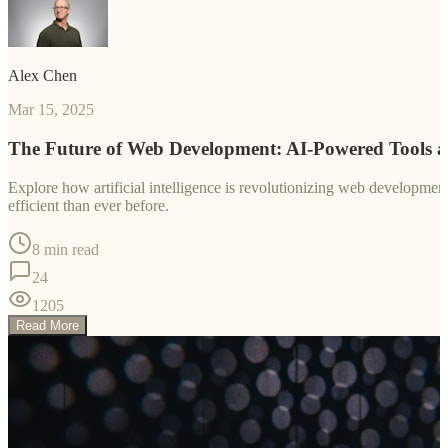
Alex Chen
Mar 15, 2025
The Future of Web Development: AI-Powered Tools 
Explore how artificial intelligence is revolutionizing web developm
efficient than ever before.
8 min read
24
1205
Read More