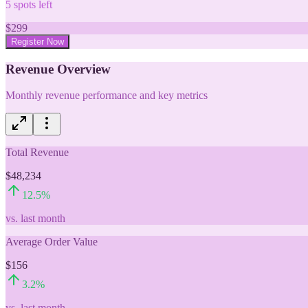
5
spots left
$
299
Register Now
Revenue Overview
Monthly revenue performance and key metrics
Total Revenue
$48,234
12.5
%
vs. last month
Average Order Value
$156
3.2
%
vs. last month