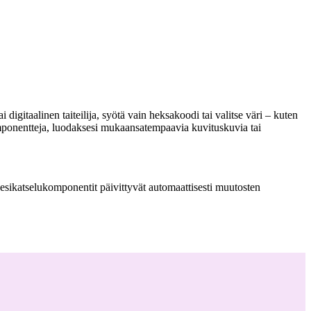
i digitaalinen taiteilija, syötä vain heksakoodi tai valitse väri – kuten
omponentteja, luodaksesi mukaansatempaavia kuvituskuvia tai
esikatselukomponentit päivittyvät automaattisesti muutosten