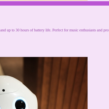
and up to 30 hours of battery life. Perfect for music enthusiasts and pro