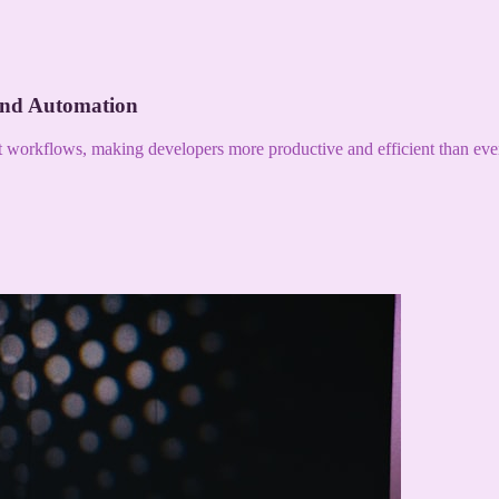
and Automation
nt workflows, making developers more productive and efficient than eve