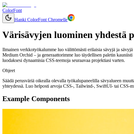
ColorFont
Hanki ColorFont Chromelle
Värisävyjen luominen yhdestä p
Ilmainen verkkotyökalumme luo välittömästi erilaisia sävyjä ja sävyjä mill
Medium Orchid – ja generaattorimme luo täydellisen paletin kauniisti
luodaksesi dynaamisia CSS-teemoja seuraavaa projektiasi varten.
Ohjeet
Säädä perusväriä oikealla olevalla työkalupaneelilla sävyalueen muut
yhteydessä. Luo helposti arvoja CSS-, Tailwind-, SwiftUI- tai CSS-muu
Example Components