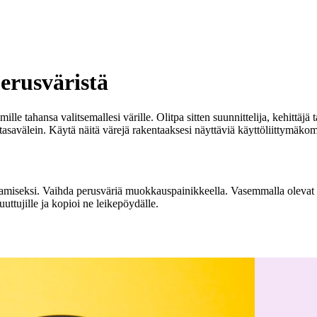
erusväristä
e tahansa valitsemallesi värille. Olitpa sitten suunnittelija, kehittäjä ta
 tasavälein. Käytä näitä värejä rakentaaksesi näyttäviä käyttöliittymäk
tamiseksi. Vaihda perusväriä muokkauspainikkeella. Vasemmalla olevat 
ttujille ja kopioi ne leikepöydälle.