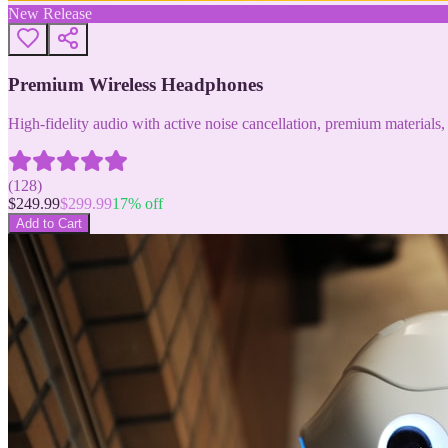
New Release
Premium Wireless Headphones
High-fidelity audio with active noise cancellation, premium materials, 
(
128
)
$
249.99
$
299.99
17
% off
Add to Cart