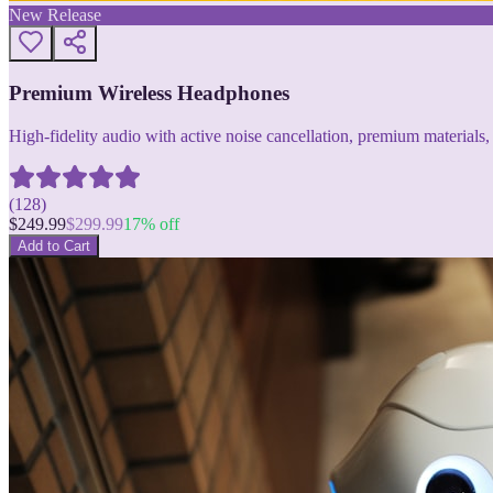
New Release
Premium Wireless Headphones
High-fidelity audio with active noise cancellation, premium materials, 
(
128
)
$
249.99
$
299.99
17
% off
Add to Cart