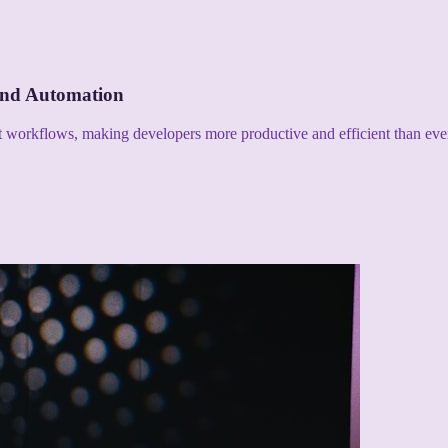
and Automation
nt workflows, making developers more productive and efficient than eve