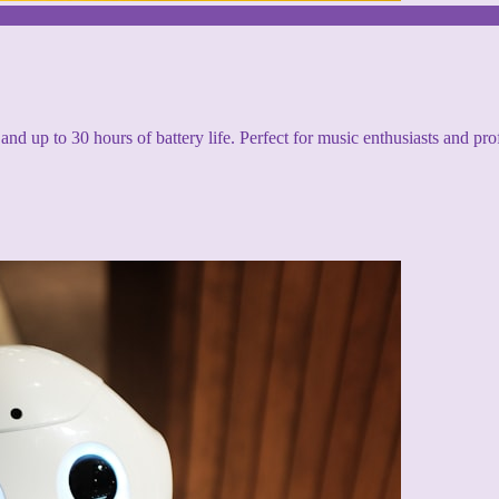
and up to 30 hours of battery life. Perfect for music enthusiasts and pro