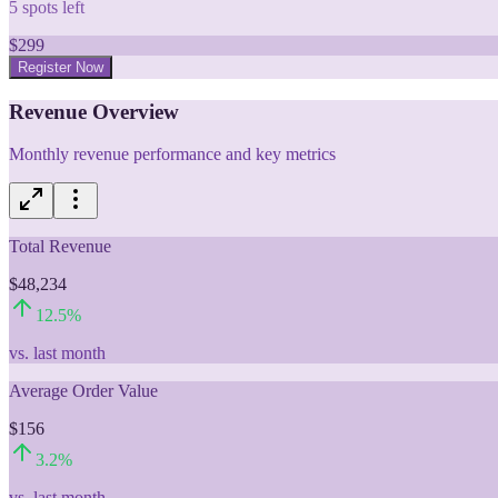
5
spots left
$
299
Register Now
Revenue Overview
Monthly revenue performance and key metrics
Total Revenue
$48,234
12.5
%
vs. last month
Average Order Value
$156
3.2
%
vs. last month