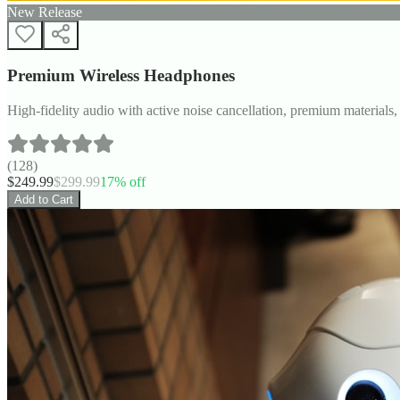
New Release
Premium Wireless Headphones
High-fidelity audio with active noise cancellation, premium materials, 
(
128
)
$
249.99
$
299.99
17
% off
Add to Cart