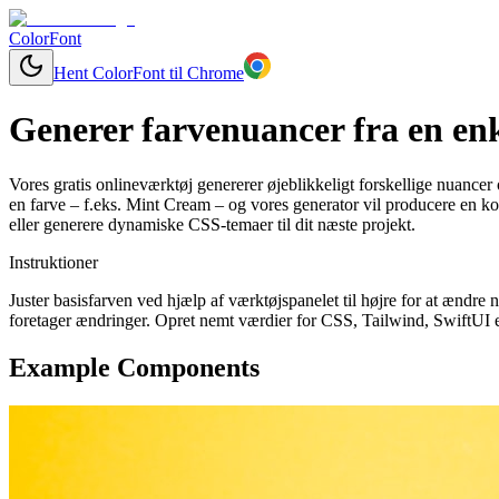
ColorFont
Hent ColorFont til Chrome
Generer farvenuancer fra en enk
Vores gratis onlineværktøj genererer øjeblikkeligt forskellige nuancer 
en farve – f.eks. Mint Cream – og vores generator vil producere en ko
eller generere dynamiske CSS-temaer til dit næste projekt.
Instruktioner
Juster basisfarven ved hjælp af værktøjspanelet til højre for at ændr
foretager ændringer. Opret nemt værdier for CSS, Tailwind, SwiftUI el
Example Components