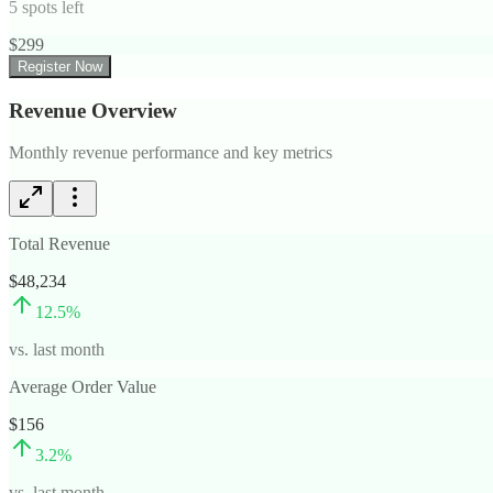
5
spots left
$
299
Register Now
Revenue Overview
Monthly revenue performance and key metrics
Total Revenue
$48,234
12.5
%
vs. last month
Average Order Value
$156
3.2
%
vs. last month