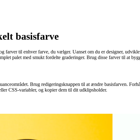
elt basisfarve
og farver til enhver farve, du vælger. Uanset om du er designer, udvikler
mplet palet med smukt fordelte graderinger. Brug disse farver til at by
e nuanceområdet. Brug redigeringsknappen til at ændre basisfarven. For
ler CSS-variabler, og kopier dem til dit udklipsholder.