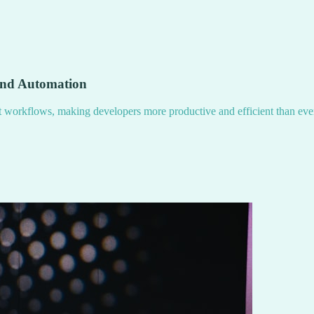
and Automation
nt workflows, making developers more productive and efficient than eve