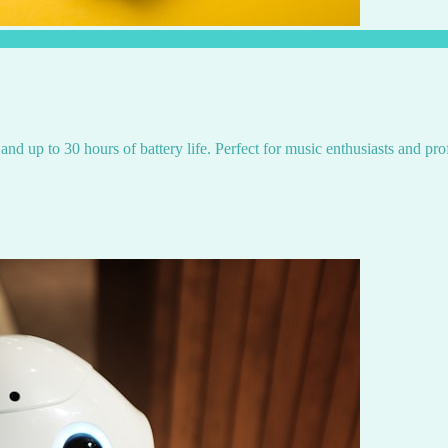
and up to 30 hours of battery life. Perfect for music enthusiasts and pro