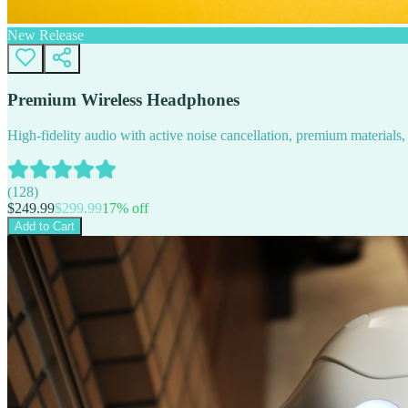
New Release
Premium Wireless Headphones
High-fidelity audio with active noise cancellation, premium materials, 
(
128
)
$
249.99
$
299.99
17
% off
Add to Cart