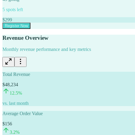
5
spots left
$
299
Register Now
Revenue Overview
Monthly revenue performance and key metrics
Total Revenue
$48,234
12.5
%
vs. last month
Average Order Value
$156
3.2
%