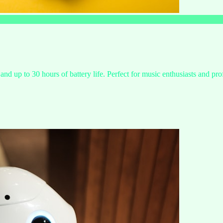
and up to 30 hours of battery life. Perfect for music enthusiasts and pro