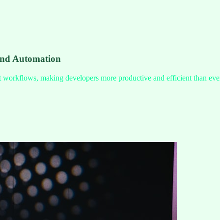
and Automation
nt workflows, making developers more productive and efficient than eve