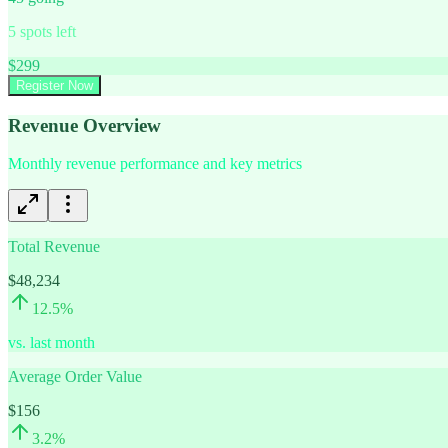
5
spots left
$
299
Register Now
Revenue Overview
Monthly revenue performance and key metrics
Total Revenue
$48,234
12.5
%
vs. last month
Average Order Value
$156
3.2
%