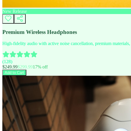
New Release
Premium Wireless Headphones
High-fidelity audio with active noise cancellation, premium materials, 
(
128
)
$
249.99
$
299.99
17
% off
Add to Cart