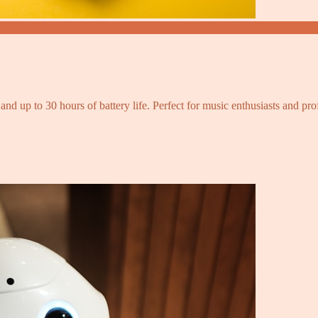
and up to 30 hours of battery life. Perfect for music enthusiasts and pro