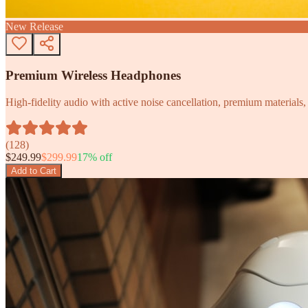
New Release
Premium Wireless Headphones
High-fidelity audio with active noise cancellation, premium materials, 
(
128
)
$
249.99
$
299.99
17
% off
Add to Cart