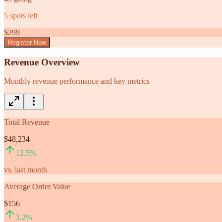
5
spots left
$
299
Register Now
Revenue Overview
Monthly revenue performance and key metrics
Total Revenue
$48,234
12.5
%
vs. last month
Average Order Value
$156
3.2
%