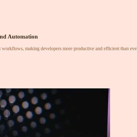
and Automation
nt workflows, making developers more productive and efficient than eve