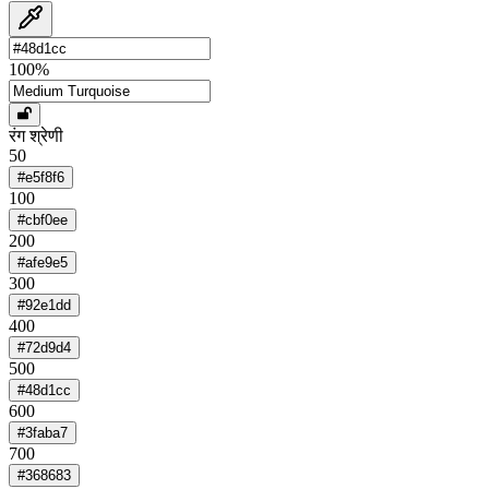
100
%
रंग श्रेणी
50
#e5f8f6
100
#cbf0ee
200
#afe9e5
300
#92e1dd
400
#72d9d4
500
#48d1cc
600
#3faba7
700
#368683