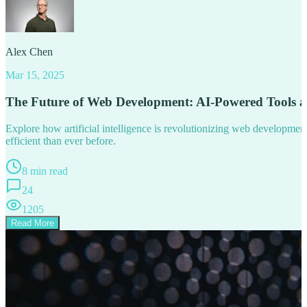
Alex Chen
Mar 15, 2025
The Future of Web Development: AI-Powered Tools 
Explore how artificial intelligence is revolutionizing web developm
efficient than ever before.
8 min read
24
1205
Read More