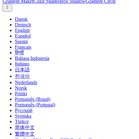
Gradient Maker
Color Shades
Box Shadow
Gradient Circle
Dansk
Deutsch
English
Español
Suomi
Français
हिन्दी
Bahasa Indonesia
Italiano
日本語
한국어
Nederlands
Norsk
Polski
Português (Brasil)
Português (Portugal)
Русский
Svenska
Türkçe
简体中文
繁體中文