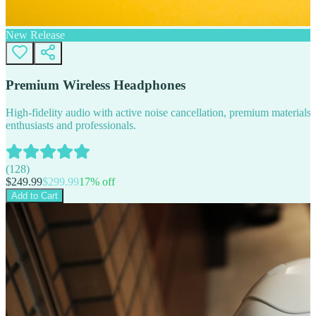
New Release
Premium Wireless Headphones
High-fidelity audio with active noise cancellation, premium materials, 
enthusiasts and professionals.
(
128
)
$
249.99
$
299.99
17
% off
Add to Cart