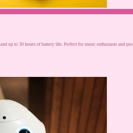
and up to 30 hours of battery life. Perfect for music enthusiasts and pro