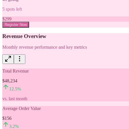
5
spots left
$
299
Register Now
Revenue Overview
Monthly revenue performance and key metrics
Total Revenue
$48,234
12.5
%
vs. last month
Average Order Value
$156
3.2
%