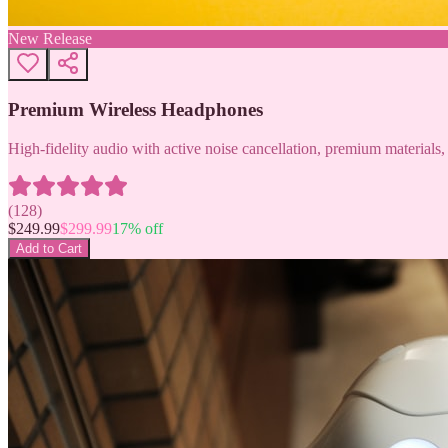
New Release
Premium Wireless Headphones
High-fidelity audio with active noise cancellation, premium materials, 
(
128
)
$
249.99
$
299.99
17
% off
Add to Cart