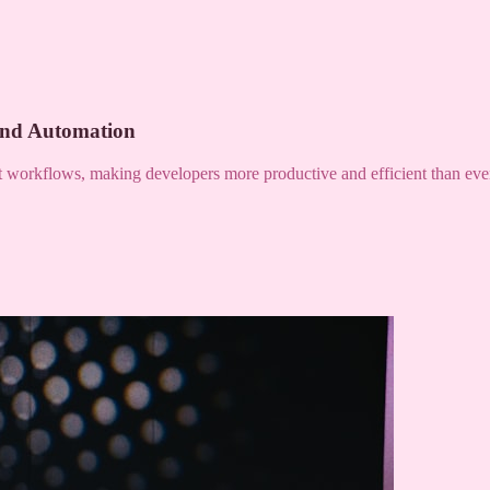
and Automation
nt workflows, making developers more productive and efficient than eve