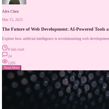
Alex Chen
Mar 15, 2025
The Future of Web Development: AI-Powered Tools 
Explore how artificial intelligence is revolutionizing web developme
8 min read
24
1205
Read More