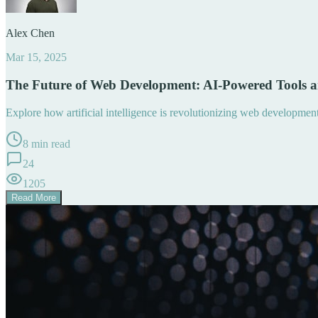
Alex Chen
Mar 15, 2025
The Future of Web Development: AI-Powered Tools 
Explore how artificial intelligence is revolutionizing web developme
8 min read
24
1205
Read More