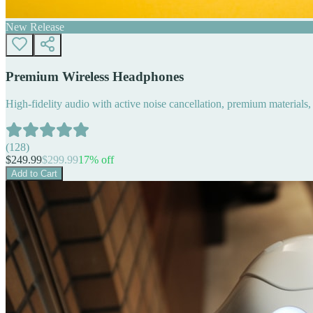
New Release
Premium Wireless Headphones
High-fidelity audio with active noise cancellation, premium materials, 
(
128
)
$
249.99
$
299.99
17
% off
Add to Cart