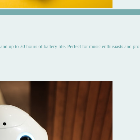
and up to 30 hours of battery life. Perfect for music enthusiasts and pro