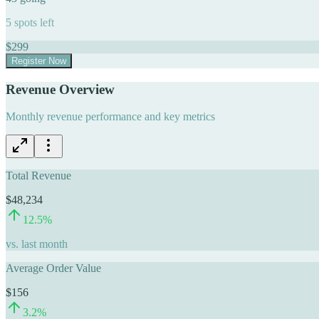
5
spots left
$
299
Register Now
Revenue Overview
Monthly revenue performance and key metrics
Total Revenue
$48,234
12.5
%
vs. last month
Average Order Value
$156
3.2
%