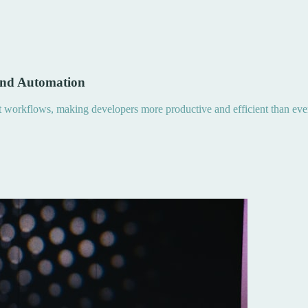
and Automation
nt workflows, making developers more productive and efficient than eve