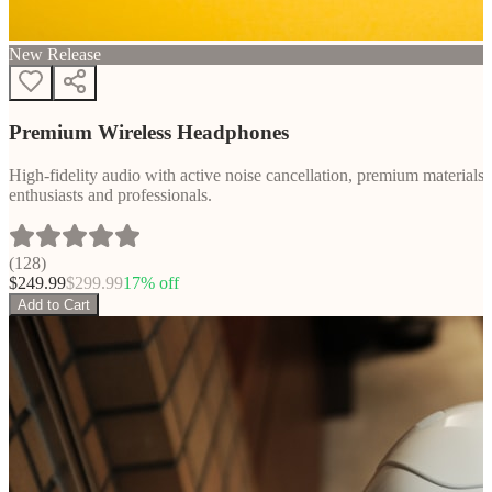
New Release
Premium Wireless Headphones
High-fidelity audio with active noise cancellation, premium materials, 
enthusiasts and professionals.
(
128
)
$
249.99
$
299.99
17
% off
Add to Cart