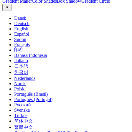
Gradient Maker
Color Shades
Box Shadow
Gradient Circle
Dansk
Deutsch
English
Español
Suomi
Français
हिन्दी
Bahasa Indonesia
Italiano
日本語
한국어
Nederlands
Norsk
Polski
Português (Brasil)
Português (Portugal)
Русский
Svenska
Türkçe
简体中文
繁體中文