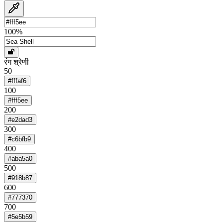
100
%
रंग श्रेणी
50
#fffaf6
100
#fff5ee
200
#e2dad3
300
#c6bfb9
400
#aba5a0
500
#918b87
600
#777370
700
#5e5b59