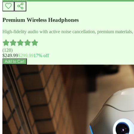
Premium Wireless Headphones
High-fidelity audio with active noise cancellation, premium materials, 
(
128
)
$
249.99
$
299.99
17
% off
Add to Cart