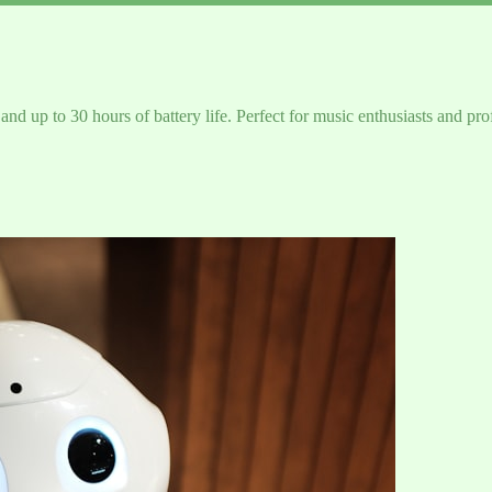
and up to 30 hours of battery life. Perfect for music enthusiasts and pro