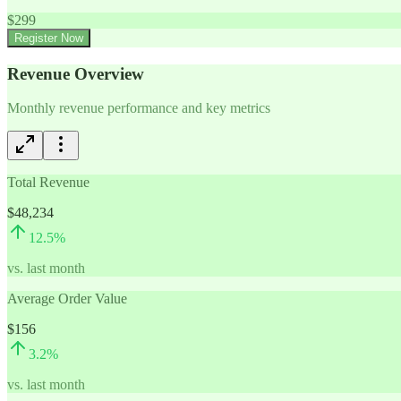
$
299
Register Now
Revenue Overview
Monthly revenue performance and key metrics
Total Revenue
$48,234
12.5
%
vs. last month
Average Order Value
$156
3.2
%
vs. last month