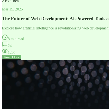
Alex Chen
Mar 15, 2025
The Future of Web Development: AI-Powered Tools 
Explore how artificial intelligence is revolutionizing web developme
8 min read
24
1205
Read More