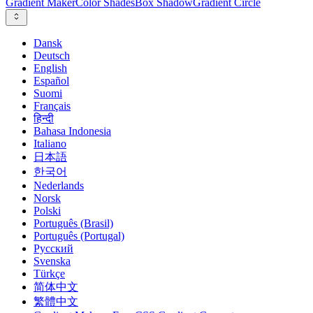
Gradient Maker
Color Shades
Box Shadow
Gradient Circle
Dansk
Deutsch
English
Español
Suomi
Français
हिन्दी
Bahasa Indonesia
Italiano
日本語
한국어
Nederlands
Norsk
Polski
Português (Brasil)
Português (Portugal)
Русский
Svenska
Türkçe
简体中文
繁體中文