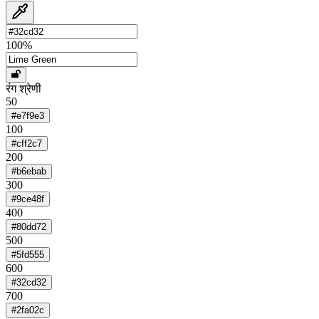
100
%
रंग श्रेणी
50
#e7f9e3
100
#cff2c7
200
#b6ebab
300
#9ce48f
400
#80dd72
500
#5fd555
600
#32cd32
700
#2fa02c