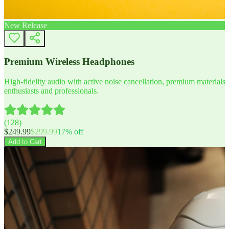
New Release
Premium Wireless Headphones
High-fidelity audio with active noise cancellation, premium materials, 
enthusiasts and professionals.
(
128
)
$
249.99
$
299.99
17
% off
Add to Cart