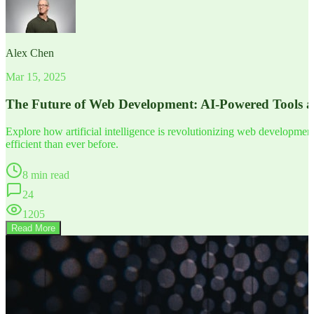
Alex Chen
Mar 15, 2025
The Future of Web Development: AI-Powered Tools 
Explore how artificial intelligence is revolutionizing web developm
efficient than ever before.
8 min read
24
1205
Read More