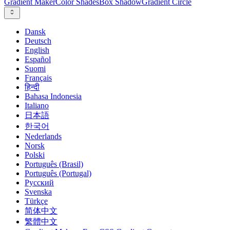
Gradient Maker
Color Shades
Box Shadow
Gradient Circle
Dansk
Deutsch
English
Español
Suomi
Français
हिन्दी
Bahasa Indonesia
Italiano
日本語
한국어
Nederlands
Norsk
Polski
Português (Brasil)
Português (Portugal)
Русский
Svenska
Türkçe
简体中文
繁體中文