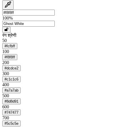
100
%
रंग श्रेणी
50
#fcfbff
100
#f8f8ff
200
#dcdce2
300
#c1c1c6
400
#a7a7ab
500
#8d8d91
600
#747477
700
#5c5c5e