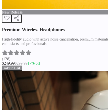
New Release
Premium Wireless Headphones
High-fidelity audio with active noise cancellation, premium materials, 
enthusiasts and professionals.
(
128
)
$
249.99
$
299.99
17
% off
Add to Cart