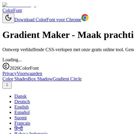
ColorFont
Download ColorFont voor Chrome
Gradient Maker - Maak prachti
Ontwerp verbluffende CSS-verlopen met onze gratis online tool. Gener
Loading...
2026
ColorFont
Privacy
Voorwaarden
Color Shades
Box Shadow
Gradient Circle
Dansk
Deutsch
English
Español
Suomi
Français
हिन्दी
Bahasa Indonesia