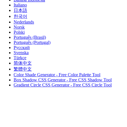
Italiano
日本語
한국어
Nederlands
Norsk
Polski
Português (Brasil)
Português (Portugal)
Русский
Svenska
Türkçe
简体中文
繁體中文
Color Shade Generator - Free Color Palette Tool
Box Shadow CSS Generator - Free CSS Shadow Tool
Gradient Circle CSS Generator - Free CSS Circle Tool